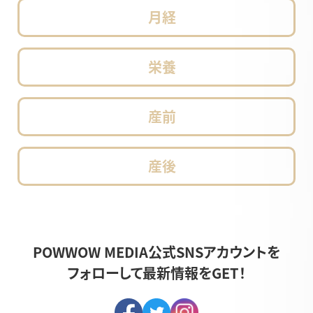
月経
栄養
産前
産後
POWWOW MEDIA公式
SNSアカウントを
フォローして
最新情報をGET！