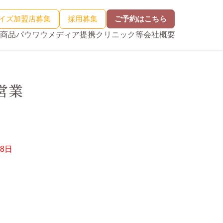
イズ加盟店募集
採用募集
ご予約はこちら
商品
パウワウメディア
提携クリニック等
会社概要
営業
28日