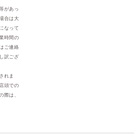
等があっ
場合は大
になって
業時間の
はご連絡
し訳ござ
されま
店頭での
の際は、