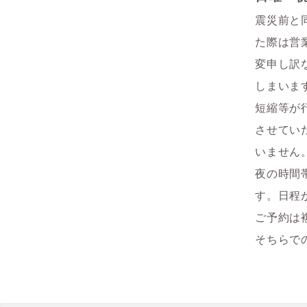
震災前と
た際は営
変申し訳
しまいま
短縮等が
させてい
いません
夜の時間
す。日程
ご予約は
そちらで