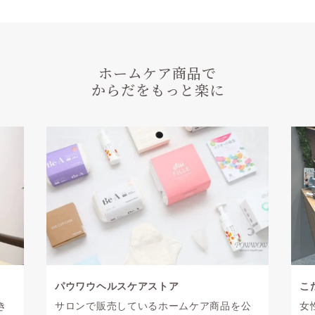
ホームケア商品で
からだをもっと楽に
パウワウヘルスケアストア
こ
き
サロンで販売しているホームケア商品を公
女