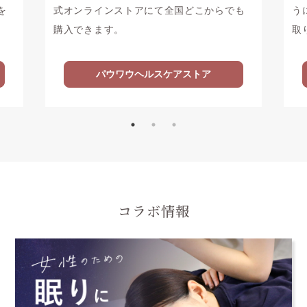
を
式オンラインストアにて全国どこからでも
う
購入できます。
取
パウワウヘルスケアストア
コラボ情報